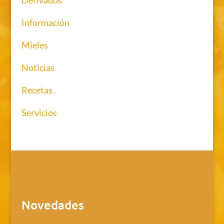
Derivados
Información
Mieles
Noticias
Recetas
Servicios
Novedades